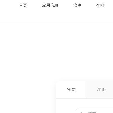
首页
应用信息
软件
存档
应用信息
角色扮演
动作射击
生存冒险
解谜
沙盒
治愈
恋爱
iPad专用
软件
登 陆
注 册
工具
效率
笔记
教育