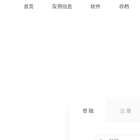
首页
应用信息
软件
存档
应用信息
角色扮演
动作射击
生存冒险
解谜
沙盒
治愈
恋爱
iPad专用
软件
登 陆
注 册
工具
效率
笔记
教育