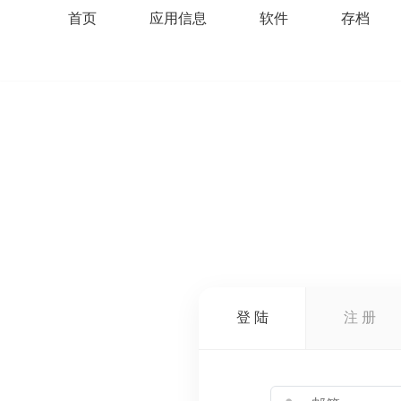
首页
应用信息
软件
存档
应用信息
角色扮演
动作射击
生存冒险
解谜
沙盒
治愈
恋爱
iPad专用
软件
登 陆
注 册
工具
效率
笔记
教育