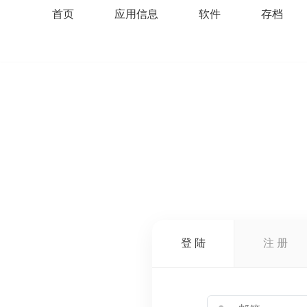
首页
应用信息
软件
存档
应用信息
角色扮演
动作射击
生存冒险
解谜
沙盒
治愈
恋爱
iPad专用
软件
登 陆
注 册
工具
效率
笔记
教育