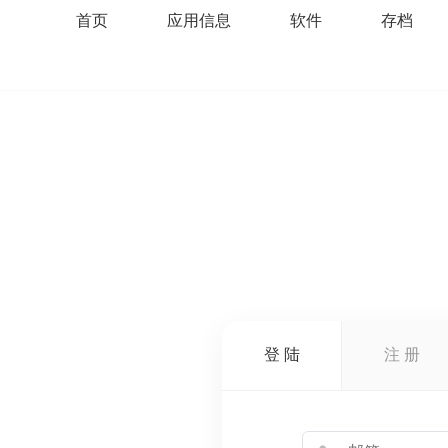
首页
应用信息
软件
存档
应用信息
角色扮演
动作射击
生存冒险
解谜
沙盒
治愈
恋爱
iPad专用
软件
登 陆
注 册
工具
效率
笔记
教育