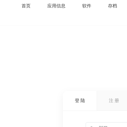
首页
应用信息
软件
存档
应用信息
角色扮演
动作射击
生存冒险
解谜
沙盒
治愈
恋爱
iPad专用
软件
登 陆
注 册
工具
效率
笔记
教育