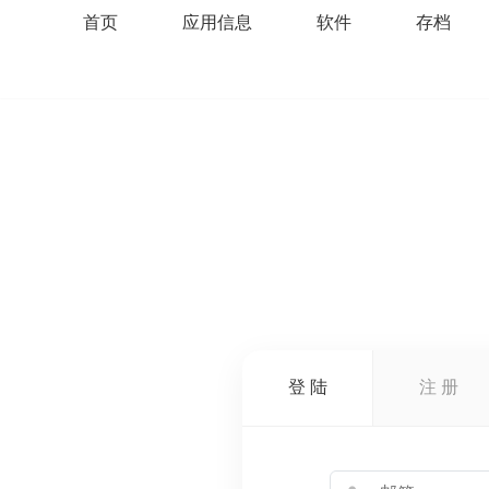
首页
应用信息
软件
存档
应用信息
角色扮演
动作射击
生存冒险
解谜
沙盒
治愈
恋爱
iPad专用
软件
登 陆
注 册
工具
效率
笔记
教育